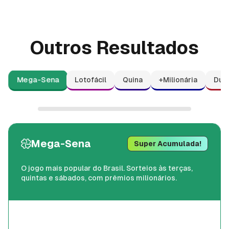
Outros Resultados
Mega-Sena
Lotofácil
Quina
+Milionária
Dup
Mega-Sena
Super Acumulada!
O jogo mais popular do Brasil. Sorteios às terças,
quintas e sábados, com prêmios milionários.