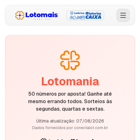
Comprar Bolões
Simular Chances
Conferir Resultados
Lotomania
Faça seu Jogo
50 números por aposta! Ganhe até
Como Funciona
mesmo errando todos. Sorteios às
segundas, quartas e sextas.
Licenças e Transparência
Última atualização:
07/08/2026
Política de Privacidade
Dados fornecidos por conectalot.com.br