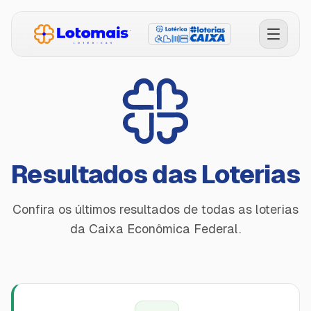
Comprar Bolões
Simular Chances
Conferir Resultados
Resultados das Loterias
Faça seu Jogo
Confira os últimos resultados de todas as loterias
Como Funciona
da Caixa Econômica Federal.
Licenças e Transparência
Política de Privacidade