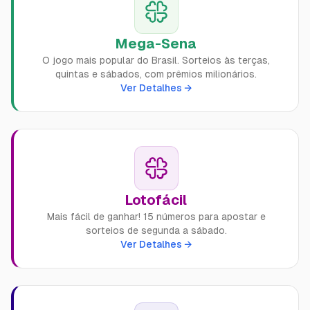
Termos de Uso
Jogo Responsável
Mega-Sena
O jogo mais popular do Brasil. Sorteios às terças,
quintas e sábados, com prêmios milionários.
Unidade Lotérica
Ver Detalhes →
Carrinho
Comprar Bolão
Lotofácil
Mais fácil de ganhar! 15 números para apostar e
sorteios de segunda a sábado.
Ver Detalhes →