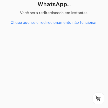
Termos de Uso
WhatsApp...
Você será redirecionado em instantes.
Jogo Responsável
Clique aqui se o redirecionamento não funcionar.
Unidade Lotérica
Carrinho
Comprar Bolão